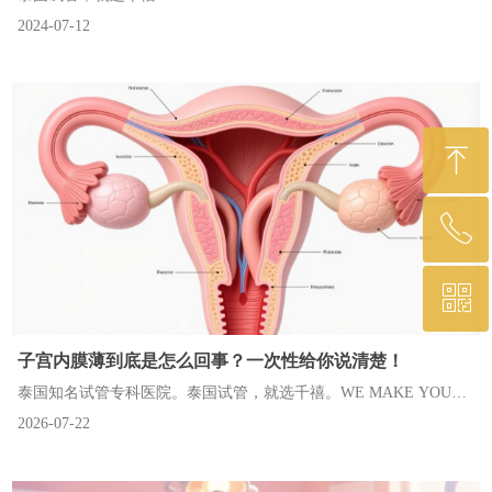
2024-07-12
TRUE
ꁸ
ꁸ
ꂅ
ꂅ
回到顶部
回到顶部
ꀥ
ꀥ
(0066)-2-233-7547
(0066)-2-233-7547
子宫内膜薄到底是怎么回事？一次性给你说清楚！
扫码咨询
扫码咨询
泰国知名试管专科医院。泰国试管，就选千禧。WE MAKE YOUR
2026-07-22
DREAMS COME TRUE.