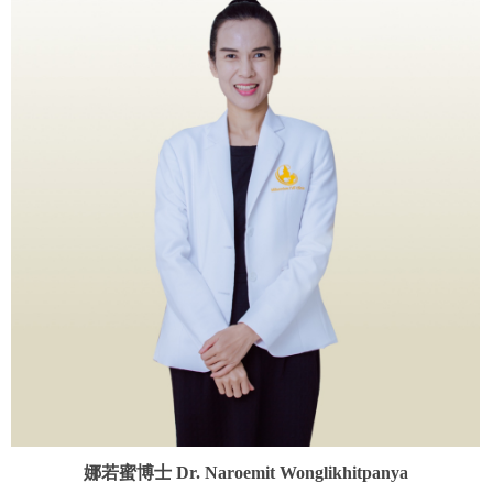
娜若蜜博士 Dr. Naroemit Wonglikhitpanya