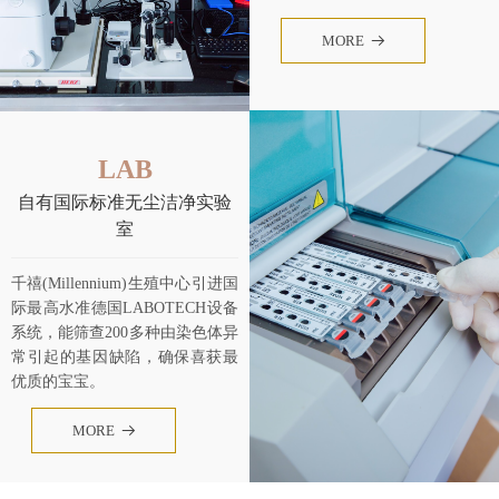
MORE
뀠
LAB
自有国际标准无尘洁净实验
室
千禧(Millennium)生殖中心引进国
际最高水准德国LABOTECH设备
系统，能筛查200多种由染色体异
常引起的基因缺陷，确保喜获最
优质的宝宝。
MORE
뀠