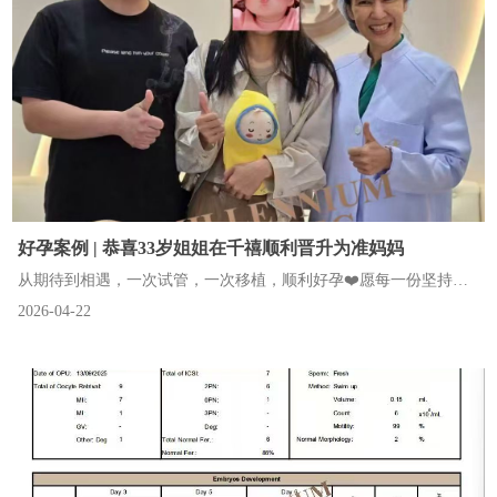
好孕案例 | 恭喜33岁姐姐在千禧顺利晋升为准妈妈
从期待到相遇，一次试管，一次移植，顺利好孕❤️愿每一份坚持都
2026-04-22
不被辜负，每一个期待都如期而至🍀