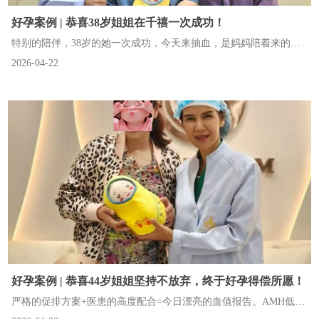
好孕案例 | 恭喜38岁姐姐在千禧一次成功！
特别的陪伴，38岁的她一次成功，今天来抽血，是妈妈陪着来的。
2026-04-22
从母亲带着女儿，到女儿即将成为母亲，这就是我们全力以赴的意
义💖
好孕案例 | 恭喜44岁姐姐坚持不放弃，终于好孕得偿所愿！
严格的促排方案+医患的高度配合=今日漂亮的血值报告。AMH低？