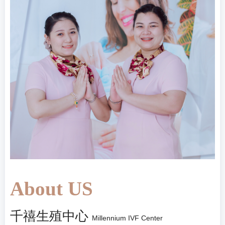
About US
千禧生殖中心
Millennium IVF Center