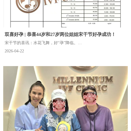
双喜好孕 | 恭喜44岁和27岁两位姐姐宋干节好孕成功！
宋干节的喜讯：水花飞舞，好“孕”降临。
2026-04-22
今天院里依然忙碌，两对客人验孕成功啦，恭喜这两对勇敢的父
母，在这个象征新开始的节日里，收到了最珍贵的礼物[烟花][烟花]
[烟花]