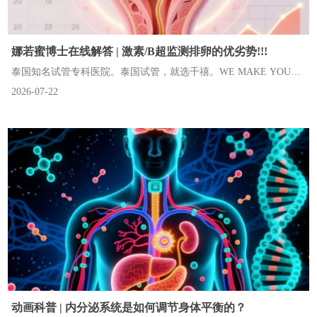
娜若蜜博士在线解答 | 激素/B超监测排卵的优劣势!!!
泰国知名试管专科医院。泰国试管，就选千禧。WE MAKE YOUR
2026-07-22
DREAMS COME TRUE.
动画科普 | 内分泌系统是如何调节身体平衡的？