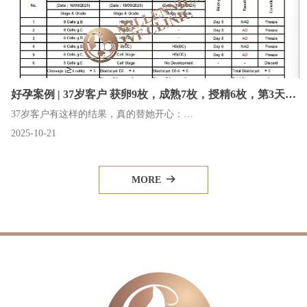
好孕案例 | 37岁客户 获卵9枚，成熟7枚，授精6枚，第3天可
用胚胎5枚，养囊率100%
37岁客户有这样的结果，真的替她开心：
2025-10-21
✅ 获卵9枚，成熟7枚，授精6枚。
✅ 第3天可用胚胎5枚，全部进行囊胚培养。
✅ 最值得开心的是，5枚全部养成囊胚，养囊率100%
MORE
뀠
✅ 通过PGT-A检测，获得2枚可移植的健康男胚。
为我们团队的精湛技术点赞[强][强][强]