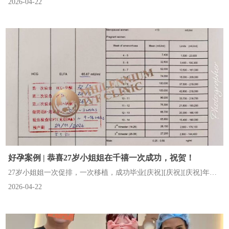
2026-04-22
卵巢功能差？都不是放弃的理由。44岁姐姐不放弃的信念，终于晋
升准妈妈[烟花][烟花][烟花]
好孕案例 | 恭喜27岁小姐姐在千禧一次成功，祝贺！
27岁小姐姐一次促排，一次移植，成功毕业[庆祝][庆祝][庆祝]年轻
2026-04-22
+好的心态+完美的配合=这份来之不易的惊喜。还在路上的姐妹们不
要灰心，下一个好孕的就是你[合十][合十][合十]