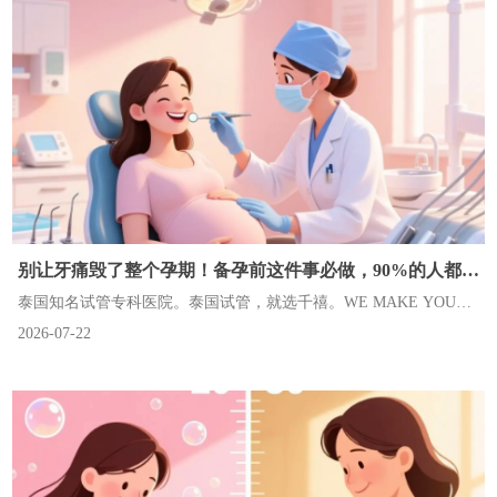
别让牙痛毁了整个孕期！备孕前这件事必做，90%的人都漏
了
泰国知名试管专科医院。泰国试管，就选千禧。WE MAKE YOUR
2026-07-22
DREAMS COME TRUE.