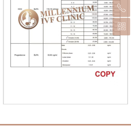
ꂅ
回到顶部
ꀥ
(0066)-2-233-7547
扫码咨询