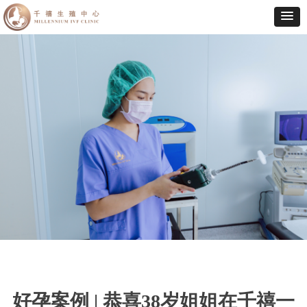
好孕案例 | 恭喜38岁姐姐在千禧一